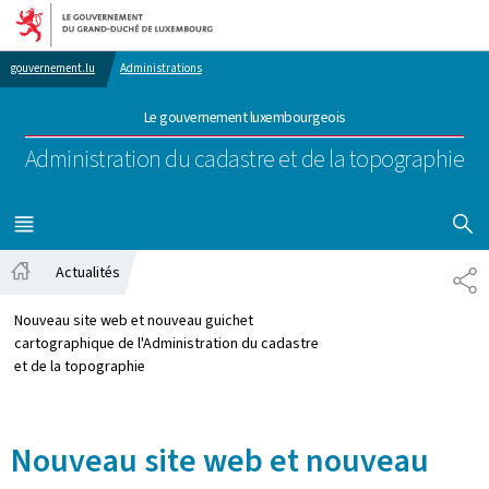
Aller au menu principal
Aller au contenu
gouvernement.lu
Administrations
Le gouvernement luxembourgeois
Administration du cadastre et de la topographie
AFFICHER
MENU
PRINCIPAL
Actualités
PA
Accueil
Nouveau site web et nouveau guichet
cartographique de l'Administration du cadastre
et de la topographie
Nouveau site web et nouveau