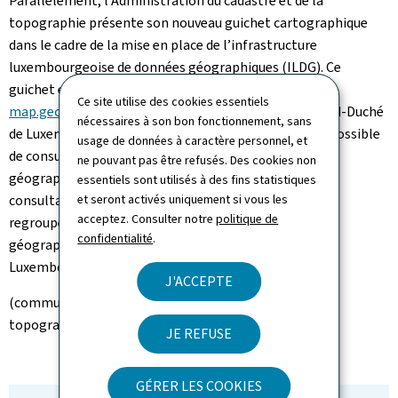
Parallèlement, l’Administration du cadastre et de la
topographie présente son nouveau guichet cartographique
dans le cadre de la mise en place de l’infrastructure
luxembourgeoise de données géographiques (ILDG). Ce
guichet est accessible au grand public à l’adresse
Ce site utilise des cookies essentiels
map.geoportail.lu
et fait partie du géoportail du Grand-Duché
nécessaires à son bon fonctionnement, sans
de Luxembourg (
www.geoportail.lu
), sur lequel il est possible
usage de données à caractère personnel, et
de consulter et de commander les principales données
ne pouvant pas être refusés. Des cookies non
géographiques officielles au Luxembourg. Les données
essentiels sont utilisés à des fins statistiques
consultables sont régulièrement complétées afin de
et seront activés uniquement si vous les
acceptez. Consulter notre
politique de
regrouper sur un seul portail toutes les données
confidentialité
.
géographiques à caractère officiel au Grand-Duché de
Luxembourg.
J'ACCEPTE
(communiqué par l’Administration du cadastre et de la
topographie)
JE REFUSE
GÉRER LES COOKIES