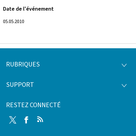
Date de l'événement
05.05.2010
RUBRIQUES
Pied
RUBRI
de
SUPPORT
SUPP
page
RESTEZ CONNECTÉ
Twitter
Facebook
RSS