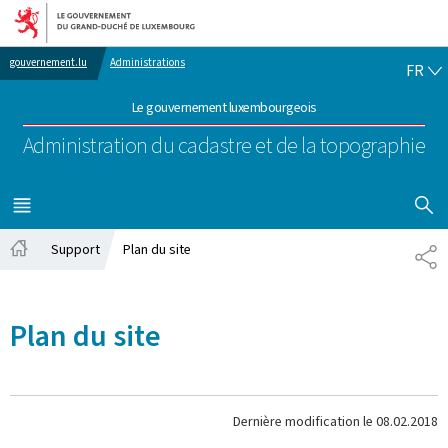
Aller au menu principal
Aller au contenu
FR
gouvernement.lu
Administrations
FR
Le gouvernement luxembourgeois
Administration du cadastre et de la topographie
AFFICHER
MENU
PRINCIPAL
Support
Plan du site
PA
Accueil
Plan du site
Dernière modification le
08.02.2018