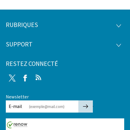
RUBRIQUES
Pied
RUBRI
de
SUPPORT
SUPP
page
RESTEZ CONNECTÉ
Twitter
Facebook
RSS
Newsletter
🡒
E-mail