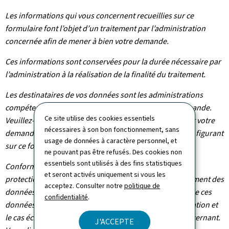
Les informations qui vous concernent recueillies sur ce
formulaire font l’objet d’un traitement par l’administration
concernée afin de mener à bien votre demande.
Ces informations sont conservées pour la durée nécessaire par
l’administration à la réalisation de la finalité du traitement.
Les destinataires de vos données sont les administrations
compétentes dans le cadre du traitement de votre demande.
Ce site utilise des cookies essentiels
Veuillez-vous adresser à l’administration concernée par votre
nécessaires à son bon fonctionnement, sans
demande pour connaître les destinataires des données figurant
usage de données à caractère personnel, et
sur ce formulaire.
ne pouvant pas être refusés. Des cookies non
essentiels sont utilisés à des fins statistiques
Conformément au règlement (UE) 2016/679 relatif à la
et seront activés uniquement si vous les
protection des personnes physiques à l'égard du traitement des
acceptez. Consulter notre
politique de
données à caractère personnel et à la libre circulation de ces
confidentialité
.
données, vous bénéficiez d’un droit d’accès, de rectification et
le cas échéant d’effacement des informations vous concernant.
J'ACCEPTE