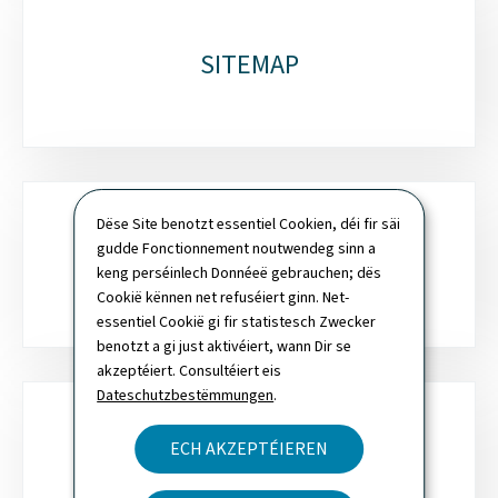
SITEMAP
Dëse Site benotzt essentiel Cookien, déi fir säi
gudde Fonctionnement noutwendeg sinn a
SICH
keng perséinlech Donnéeë gebrauchen; dës
Cookië kënnen net refuséiert ginn. Net-
essentiel Cookië gi fir statistesch Zwecker
benotzt a gi just aktivéiert, wann Dir se
akzeptéiert. Consultéiert eis
Dateschutzbestëmmungen
.
ECH AKZEPTÉIEREN
NEWSLETTER