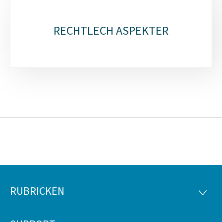
RECHTLECH ASPEKTER
RUBRICKEN
Fousszeil
RUBRI