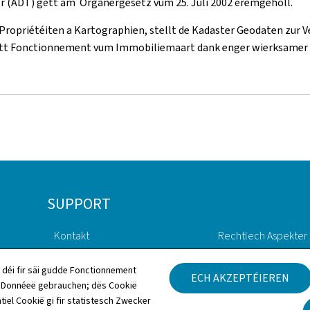
er (ADT) gëtt am Organergesetz vum 25. Juli 2002 ëremgeholl.
opriétéiten a Kartographien, stellt de Kadaster Geodaten zur Ver
utt Fonctionnement vum Immobiliemaart dank enger wierksame
SUPPORT
Kontakt
Rechtlech Aspekter
Sitemap
Accessibilitéitserklä
 déi fir säi gudde Fonctionnement
ECH AKZEPTÉIEREN
h Donnéeë gebrauchen; dës Cookië
Iwwert dës Websäit
Gestioun vu Cookien
tiel Cookië gi fir statistesch Zwecker