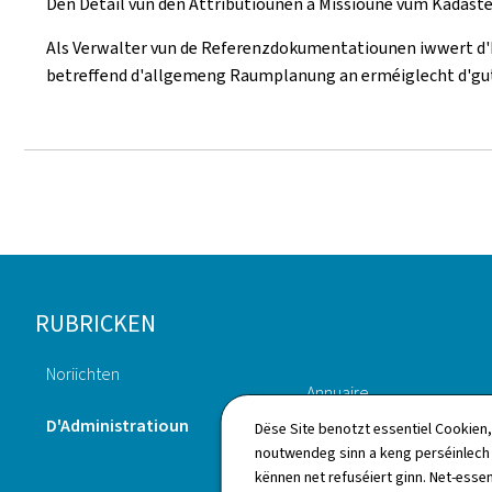
Den Detail vun den Attributiounen a Missioune vum Kadast
Als Verwalter vun de Referenzdokumentatiounen iwwert d'Pr
betreffend d'allgemeng Raumplanung an erméiglecht d'g
Fousszeil
RUBRICKEN
Noriichten
Annuaire
D'Administratioun
Dëse Site benotzt essentiel Cookien,
noutwendeg sinn a keng perséinlec
kënnen net refuséiert ginn. Net-essen