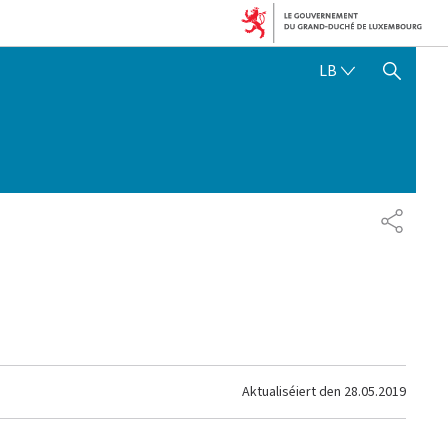
LËTZEBUERGE
LB
SHOW HIDE SEARCH
SHARE
Aktualiséiert den
28.05.2019