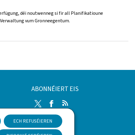
fügung, déi noutwenneg si fir all Planifikatioune
r Verwaltung vum Gronneegentum.
ABONNÉIERT EIS
Twitter
Facebook
RSS
rung
ECH REFUSÉIEREN
Newsletter