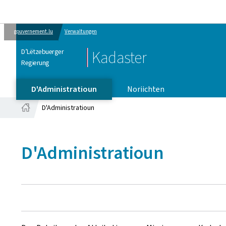
gouvernement.lu
Verwaltungen
D’Lëtzebuerger
Kadaster
Regierung
D'Administratioun
Noriichten
D'Administratioun
Startsäit
D'Administratioun