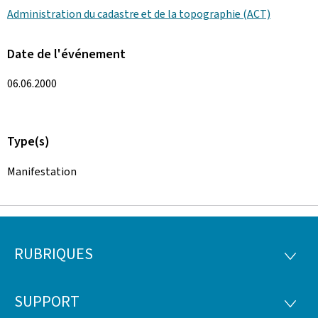
Administration du cadastre et de la topographie (ACT)
Date de l'événement
06.06.2000
Type(s)
Manifestation
RUBRIQUES
Pied
RUBRI
de
SUPPORT
SUPP
page