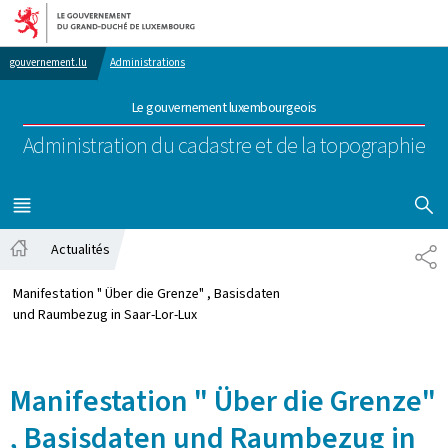
Aller au menu principal
Aller au contenu
gouvernement.lu
Administrations
Le gouvernement luxembourgeois
Administration du cadastre et de la topographie
AFFICHER
MENU
PRINCIPAL
Actualités
PA
Accueil
Manifestation " Über die Grenze" , Basisdaten
und Raumbezug in Saar-Lor-Lux
Manifestation " Über die Grenze"
, Basisdaten und Raumbezug in