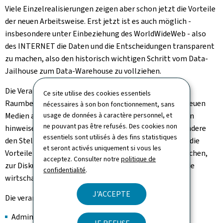
Viele Einzelrealisierungen zeigen aber schon jetzt die Vorteile
der neuen Arbeitsweise. Erst jetzt ist es auch möglich -
insbesondere unter Einbeziehung des WorldWideWeb - also
des INTERNET die Daten und die Entscheidungen transparent
zu machen, also den historisch wichtigen Schritt vom Data-
Jailhouse zum Data-Warehouse zu vollziehen.
Die Veranstaltung "Über die Grenze- Basisdaten und
Ce site utilise des cookies essentiels
Raumbezug für Saar-Lor-Lux" wollte die Vorteile der neuen
nécessaires à son bon fonctionnement, sans
Medien aufzeigen, auf die Bedeutung der Geobasisdaten
usage de données à caractère personnel, et
ne pouvant pas être refusés. Des cookies non
hinweisen, neue Wege öffnen. Sie wollte aber insbesondere
essentiels sont utilisés à des fins statistiques
den Stellen, den Praktikern, den Menschen der Region die
et seront activés uniquement si vous les
Vorteile eines einheitlichen Raumbezuges bewußt machen,
acceptez. Consulter notre
politique de
zur Diskussion anregen, Mut zur Innovation machen, die
confidentialité
.
wirtschaftliche Kraft der Region stärken.
J'ACCEPTE
Die veranstaltenden Partner
Administration du cadastre et de la topographie,