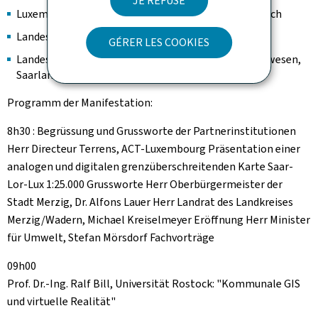
JE REFUSE
Luxemburg Institut géographique national, Frankreich
Landesvermessungsamt Rheinland-Pfalz
GÉRER LES COOKIES
Landesamt für Kataster-, Vermessungs- und Kartenwesen,
Saarland
Programm der Manifestation:
8h30 : Begrüssung und Grussworte der Partnerinstitutionen
Herr Directeur Terrens, ACT-Luxembourg Präsentation einer
analogen und digitalen grenzüberschreitenden Karte Saar-
Lor-Lux 1:25.000 Grussworte Herr Oberbürgermeister der
Stadt Merzig, Dr. Alfons Lauer Herr Landrat des Landkreises
Merzig/Wadern, Michael Kreiselmeyer Eröffnung Herr Minister
für Umwelt, Stefan Mörsdorf Fachvorträge
09h00
Prof. Dr.-Ing. Ralf Bill, Universität Rostock: "Kommunale GIS
und virtuelle Realität"