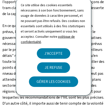
l’opportunité de compléter ce réseau par certains tronçons de
Ce site utilise des cookies essentiels
tram classique de manière à améliorer la qualité de la desserte
nécessaires à son bon fonctionnement, sans
de la capitale tout en économisant des fonds publics."
usage de données à caractère personnel, et
ne pouvant pas être refusés. Des cookies non
En ce qui concerne les autres plans directeurs sectoriels
essentiels sont utilisés à des fins statistiques
et seront activés uniquement si vous les
prévus, l’ordre de priorité est moins évident. Le fait que le
acceptez. Consulter notre
politique de
gouvernement prévoit également de prendre "les initiatives
confidentialité
.
nécessaires pour que les six plans directeurs régionaux prévus
par le programme directeur soient réalisés dans les meilleurs
J'ACCEPTE
délais" ne facilite pas la tâche. En effet, il est évident qu’en
toute logique un plan régional doit intégrer, voire détailler des
JE REFUSE
points développés dans les différents plans sectoriels au
niveau de la région concernée. Il s’ensuit que si l’on ne veut pas
attendre la finition ou la quasi finition des 4 principaux plans
GÉRER LES COOKIES
sectoriels, il faut prioritairement s’attaquer aux plans des
régions qui ont été analysés le plus en détail par l’IVL et pour
lesquelles les recommandations de l’IVL sont les plus précises.
D’un autre côté, il importe aussi de tenir compte de la volonté