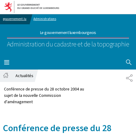
Aller au menu principal
Aller au contenu
gouvernement.lu
Administrations
Le gouvernement luxembourgeois
Administration du cadastre et de la topographie
AFFICHER
MENU
PRINCIPAL
Actualités
PA
Accueil
Conférence de presse du 28 octobre 2004 au
sujet de la nouvelle Commission
d'aménagement
Conférence de presse du 28