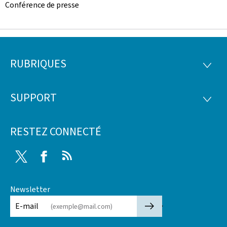
Conférence de presse
RUBRIQUES
Pied
RUBRI
de
SUPPORT
SUPP
page
RESTEZ CONNECTÉ
Twitter
Facebook
RSS
Newsletter
🡒
E-mail