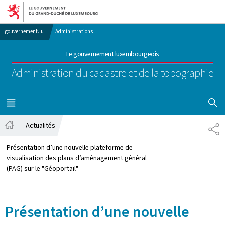
Aller au menu principal
Aller au contenu
gouvernement.lu
Administrations
Le gouvernement luxembourgeois
Administration du cadastre et de la topographie
AFFICHER
MENU
PRINCIPAL
Actualités
PA
Accueil
Présentation d’une nouvelle plateforme de
visualisation des plans d’aménagement général
(PAG) sur le "Géoportail"
Présentation d’une nouvelle