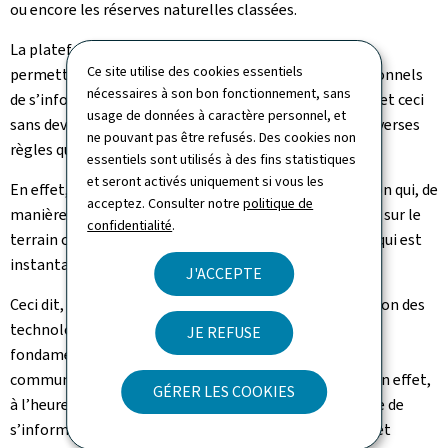
ou encore les réserves naturelles classées.
La plateforme sera accessible au grand public, ce qui
Ce site utilise des cookies essentiels
permettra tant à tout particulier ainsi qu’aux professionnels
nécessaires à son bon fonctionnement, sans
de s’informer de la constructibilité d’un terrain donné et ceci
usage de données à caractère personnel, et
sans devoir rechercher dans les différents textes les diverses
ne pouvant pas être refusés. Des cookies non
règles qui y sont applicables.
essentiels sont utilisés à des fins statistiques
et seront activés uniquement si vous les
En effet, un système informatique a été mis en fonction qui, de
acceptez. Consulter notre
politique de
manière automatique, fait le tri des règles applicables sur le
confidentialité
.
terrain concerné et les regroupe dans un seul rapport qui est
instantanément mis à disposition du demandeur.
J'ACCEPTE
Ceci dit, le présent outil permet, moyennant l’utilisation des
technologies informatiques récentes, d’augmenter
JE REFUSE
fondamentalement la transparence en matière de
communication de règles relatives à la construction. En effet,
GÉRER LES COOKIES
à l’heure actuelle, toute personne intéressée est tenue de
s’informer auprès des différents services communaux et