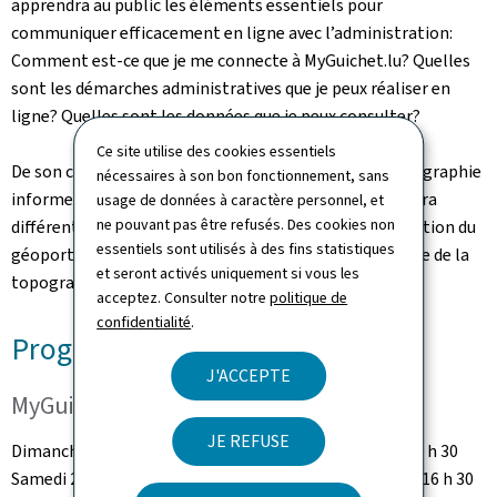
apprendra au public les éléments essentiels pour
communiquer efficacement en ligne avec l’administration:
Comment est-ce que je me connecte à MyGuichet.lu? Quelles
sont les démarches administratives que je peux réaliser en
ligne? Quelles sont les données que je peux consulter?
Ce site utilise des cookies essentiels
De son côté, l’Administration du cadastre et de la topographie
nécessaires à son bon fonctionnement, sans
informera le public sur son fonctionnement et abordera
usage de données à caractère personnel, et
ne pouvant pas être refusés. Des cookies non
différents thèmes comme le cadastre vertical, l’utilisation du
essentiels sont utilisés à des fins statistiques
géoportail national ou encore la technologie au service de la
et seront activés uniquement si vous les
topographie.
acceptez. Consulter notre
politique de
confidentialité
.
Programme des conférences
J'ACCEPTE
MyGuichet.lu – Maach et online!
JE REFUSE
Dimanche 15 et lundi 16 octobre 2017 de 18 heures à 18 h 30
Samedi 21 et dimanche 22 octobre 2017 de 16 heures à 16 h 30