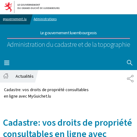
Aller au menu principal
Aller au contenu
gouvernement.lu
Administrations
Le gouvernement luxembourgeois
Administration du cadastre et de la topographie
AFFICHER
MENU
PRINCIPAL
Actualités
PA
Accueil
Cadastre: vos droits de propriété consultables
en ligne avec MyGuichet.lu
Cadastre: vos droits de propriété
consultables en ligne avec