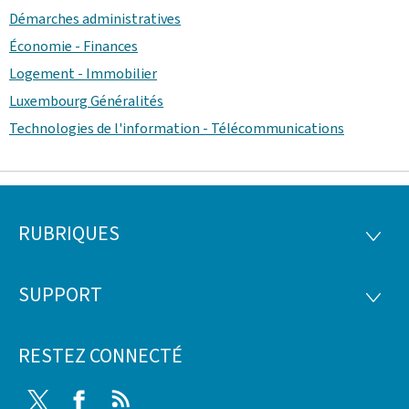
Démarches administratives
Économie - Finances
Logement - Immobilier
Luxembourg Généralités
Technologies de l'information - Télécommunications
RUBRIQUES
Pied
RUBRI
de
SUPPORT
SUPP
page
RESTEZ CONNECTÉ
Twitter
Facebook
RSS