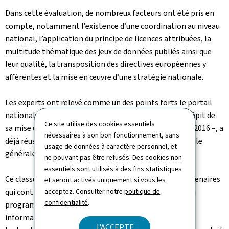
Dans cette évaluation, de nombreux facteurs ont été pris en
compte, notamment l’existence d’une coordination au niveau
national, l’application du principe de licences attribuées, la
multitude thématique des jeux de données publiés ainsi que
leur qualité, la transposition des directives européennes y
afférentes et la mise en œuvre d’une stratégie nationale.
Les experts ont relevé comme un des points forts le portail
national luxembourgeois
www.data.public.lu
qui, en dépit de
Ce site utilise des cookies essentiels
sa mise en ligne encore récente – il n’a été lancé qu’en 2016 –, a
nécessaires à son bon fonctionnement, sans
déjà réussi à s’imposer comme une plate-forme centrale
usage de données à caractère personnel, et
générale des données ouvertes pour le Grand-Duché.
ne pouvant pas être refusés. Des cookies non
essentiels sont utilisés à des fins statistiques
Ce classement représente un succès pour tous les partenaires
et seront activés uniquement si vous les
qui contribuent activement à ce projet dans le cadre du
acceptez. Consulter notre
politique de
confidentialité
.
programme Digital Lëtzebuerg, à savoir le Service
information et presse du gouvernement, le Centre des
J'ACCEPTE