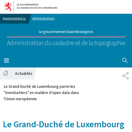
Aller au menu principal
Aller au contenu
gouvernement.lu
Administrations
Le gouvernement luxembourgeois
Administration du cadastre et de la topographie
AFFICHER
MENU
PRINCIPAL
Actualités
PA
Accueil
Le Grand-Duché de Luxembourg parmi les
"trendsetters" en matière d’open data dans
l'Union européenne
Le Grand-Duché de Luxembourg