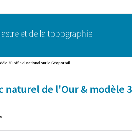
Aller au menu principal
Aller au contenu
astre et de la topographie
èle 3D officiel national sur le Géoportail
 naturel de l'Our & modèle 3D 
al