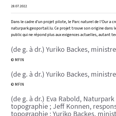
Crée
28.07.2022
le
Dans le cadre d'un projet pilote, le Parc naturel de l'Our a
naturpark.geoportail.lu. Ce projet trouve son origine dans 
public qui ne répond plus aux exigences actuelles, autant te
(de g. à dr.) Yuriko Backes, minist
© MFIN
(de g. à dr.) Yuriko Backes, minist
© MFIN
(de g. à dr.) Eva Rabold, Naturpark
topographie ; Jeff Konnen, respons
topographie ; Yuriko Backes, mini