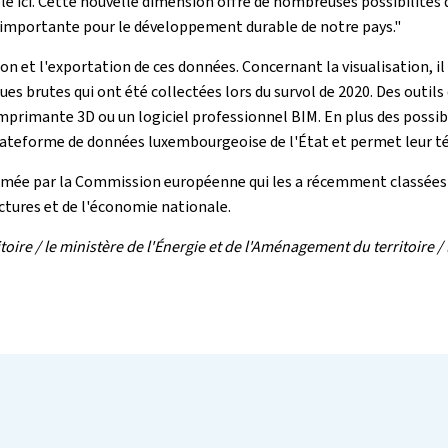
le ici. Cette nouvelle dimension offre de nombreuses possibilités d'
e importante pour le développement durable de notre pays."
on et l'exportation de ces données. Concernant la visualisation, il
es brutes qui ont été collectées lors du survol de 2020. Des outil
mprimante 3D ou un logiciel professionnel BIM. En plus des possibil
lateforme de données luxembourgeoise de l'État et permet leur t
irmée par la Commission européenne qui les a récemment classées
tures et de l'économie nationale.
e / le ministère de l'Énergie et de l'Aménagement du territoire / 