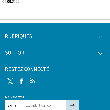
02.09.2022
RUBRIQUES
Pied
RUBRI
de
SUPPORT
SUPP
page
RESTEZ CONNECTÉ
Twitter
Facebook
RSS
Newsletter
🡒
E-mail