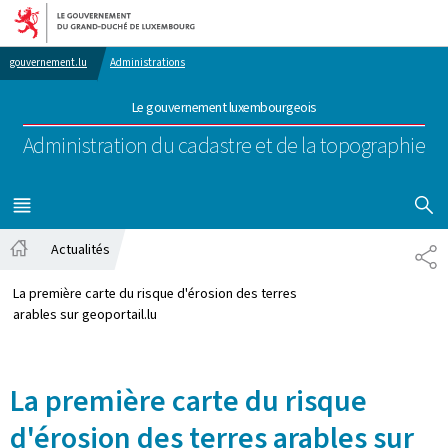
Aller au menu principal
Aller au contenu
gouvernement.lu
Administrations
Le gouvernement luxembourgeois
Administration du cadastre et de la topographie
AFFICHER
MENU
PRINCIPAL
Actualités
PA
Accueil
La première carte du risque d'érosion des terres
arables sur geoportail.lu
La première carte du risque
d'érosion des terres arables sur