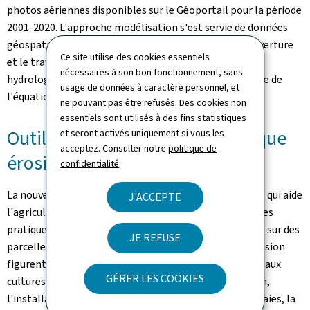
photos aériennes disponibles sur le Géoportail pour la période
2001-2020. L'approche modélisation s'est servie de données
géospatiales aussi diverses que la topographie, la couverture
Ce site utilise des cookies essentiels
et le travail du sol, la nature du sol, la modélisation
nécessaires à son bon fonctionnement, sans
hydrologique et le calcul de l'érosion théorique sur base de
usage de données à caractère personnel, et
l'équation universelle des pertes en terre.
ne pouvant pas être refusés. Des cookies non
essentiels sont utilisés à des fins statistiques
Outil pratique de gestion du risque
et seront activés uniquement si vous les
acceptez. Consulter notre
politique de
érosif pour les agriculteurs
confidentialité
.
La nouvelle carte est un important outil d'orientation, qui aide
J'ACCEPTE
l'agriculteur à réduire ses risques érosifs en adaptant ses
pratiques agricoles et le choix des cultures au contexte sur des
JE REFUSE
parcelles ciblées. Parmi les leviers de lutte contre l'érosion
figurent, p.ex. le recours au couvert végétal hivernal et aux
GÉRER LES COOKIES
cultures dérobées, le choix des cultures et leur rotation,
l'installation de bandes enherbées, de fascines ou de haies, la